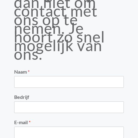
dan niet om
contact met
ons op te
nemen. Je
hoort zo snel
mogelijk van
ons.
Naam
*
Bedrijf
E-mail
*