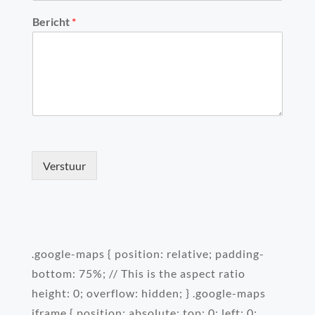
Bericht
*
Verstuur
.google-maps { position: relative; padding-
bottom: 75%; // This is the aspect ratio
height: 0; overflow: hidden; } .google-maps
iframe { position: absolute; top: 0; left: 0;