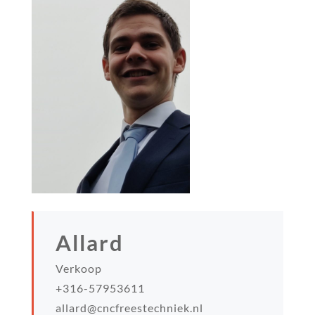
Allard
Verkoop
+316-57953611
allard@cncfreestechniek.nl