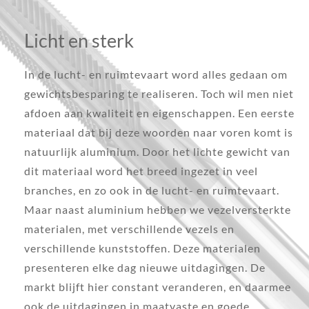
Licht en sterk
In de lucht- en ruimtevaart word alles gedaan om
gewichtsbesparing te realiseren. Toch wil men niet
afdoen aan kwaliteit en eigenschappen. Een eerste
materiaal dat bij deze woorden naar voren komt is
natuurlijk aluminium. Door het lichte gewicht van
dit materiaal word het breed ingezet in veel
branches, en zo ook in de lucht- en ruimtevaart.
Maar naast aluminium hebben we vezelversterkte
materialen, met verschillende vezels en
verschillende kunststoffen. Deze materialen
presenteren elke dag nieuwe uitdagingen. De
markt blijft hier constant veranderen, en daarmee
ook de uitdagingen in maatvaste en goede