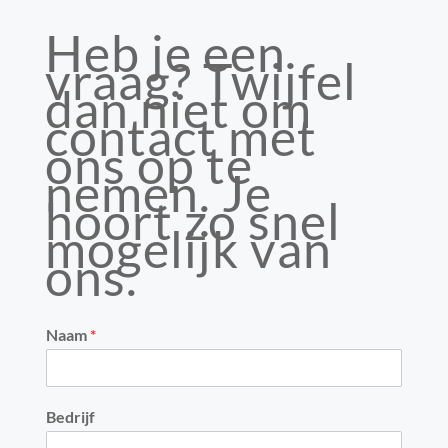
Heb je een
vraag? Twijfel
dan niet om
contact met
ons op te
nemen. Je
hoort zo snel
mogelijk van
ons.
Naam
*
Bedrijf