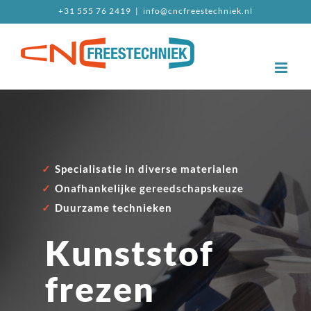
Ga
+31 555 76 2419
|
info@cncfreestechniek.nl
naar
inhoud
✓
Specialisatie in diverse materialen
✓
Onafhankelijke gereedschapskeuze
✓
Duurzame technieken
Kunststof
frezen