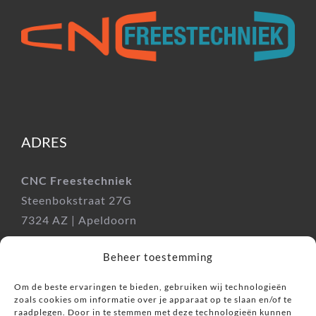
ADRES
CNC Freestechniek
Steenbokstraat 27G
7324 AZ | Apeldoorn
Beheer toestemming
CONTACT
Om de beste ervaringen te bieden, gebruiken wij technologieën
zoals cookies om informatie over je apparaat op te slaan en/of te
+31 555 76 2419
raadplegen. Door in te stemmen met deze technologieën kunnen